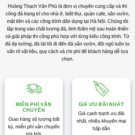
Hà Nội
phù hợp với từng phong cách công trình và ngân sách của khách hàng.
Hoàng Thạch Văn Phú là đơn vị chuyên cung cấp và thi
công đá trang trí cho nhà ở, biệt thự, quán cafe, sân vườn,
LIÊN HỆ NGAY
mặt tiền và các công trình dân dụng tại Hà Nội. Chúng tôi
tập trung vào chất lượng đá, tính thẩm mỹ sau hoàn thiện
và giải pháp thi công phù hợp với từng kiểu công trình. Từ
đá ốp tường, đá lát lối đi đến đá sân vườn, đội ngũ luôn tư
vấn rõ vật liệu, quy cách và chi phí để khách hàng dễ lựa
chọn.
MIỄN PHÍ VẬN
GIÁ ƯU ĐÃI NHẤT
CHUYỂN
Giá cạnh tranh ưu đãi
Giao hàng số lượng bất
nhất, nhiều khuyến mại
kỳ, miễn phí vận chuyển
hấp dẫn
Hà Nội