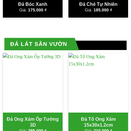
Đá Bóc Xanh
Đá Chẻ Tự Nhiên
Giá:
175.000
₫
Giá:
185.000
₫
ĐÁ LÁT SÂN VƯỜN
Đá Ong Xám Ốp Tường
Đá Tổ Ong Xám
3D
15x30x1.2cm
Giá:
295.000
₫
Giá:
210.000
₫