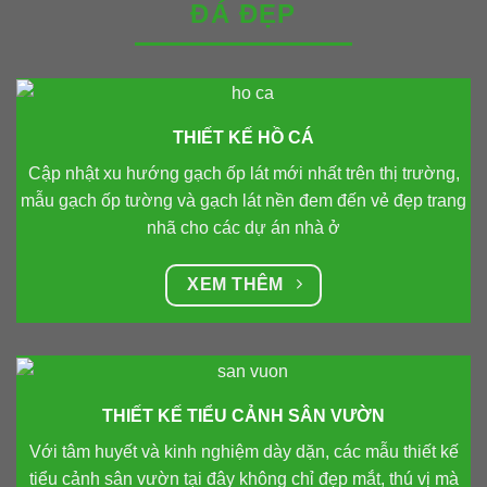
ĐÁ ĐẸP
THIẾT KẾ HỒ CÁ
Cập nhật xu hướng gạch ốp lát mới nhất trên thị trường,
mẫu gạch ốp tường và gạch lát nền đem đến vẻ đẹp trang
nhã cho các dự án nhà ở
XEM THÊM
THIẾT KẾ TIỂU CẢNH SÂN VƯỜN
Với tâm huyết và kinh nghiệm dày dặn, các mẫu thiết kế
tiểu cảnh sân vườn tại đây không chỉ đẹp mắt, thú vị mà