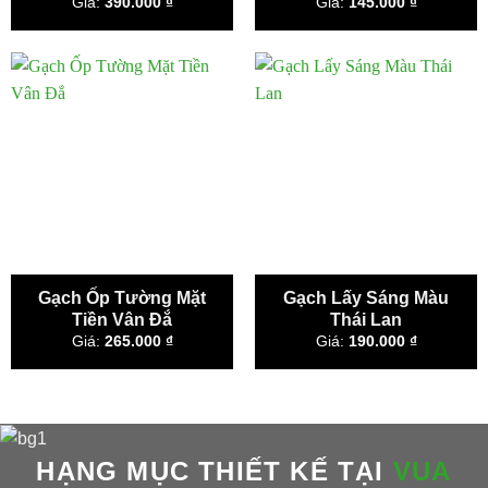
Giá:
390.000
₫
Giá:
145.000
₫
Gạch Ốp Tường Mặt
Gạch Lấy Sáng Màu
Tiền Vân Đắ
Thái Lan
Giá:
265.000
₫
Giá:
190.000
₫
HẠNG MỤC THIẾT KẾ TẠI
VUA