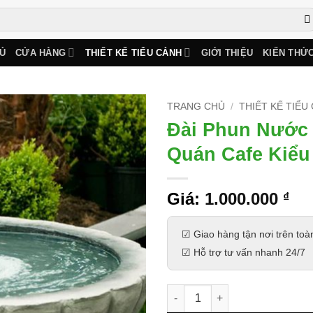
Ủ
CỬA HÀNG
THIẾT KẾ TIỂU CẢNH
GIỚI THIỆU
KIẾN THỨ
TRANG CHỦ
/
THIẾT KẾ TIỂU
Đài Phun Nước 
Quán Cafe Kiểu
Giá:
1.000.000
₫
☑ Giao hàng tận nơi trên toà
☑ Hỗ trợ tư vấn nhanh 24/7
Đài Phun Nước Mini Sân Vườn