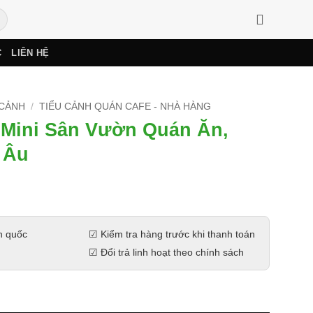
C
LIÊN HỆ
 CẢNH
/
TIỂU CẢNH QUÁN CAFE - NHÀ HÀNG
Mini Sân Vườn Quán Ăn,
 Âu
n quốc
☑ Kiểm tra hàng trước khi thanh toán
☑
Đổi trả linh hoạt theo chính sách
 Quán Ăn, Quán Cafe Kiểu Âu số lượng