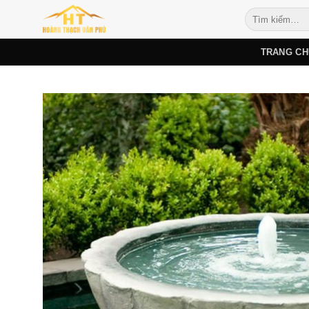
Bỏ
Tìm
qua
kiếm:
nội
TRANG CH
dung