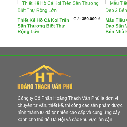
0.000
₫
Giá:
350.000
₫
Thiết Kế Hồ Cá Koi Trên
Mẫu Tiểu
Sân Thượng Biệt Thự
Dạo Sân 
Rộng Lớn
Bên Nhà 
Công ty Cổ Phần Hoàng Thạch Văn Phú là đơn vị
chuyên tư vấn, thiết kế, thi công các sản phẩm được
hình thành từ đá tự nhiên cao cấp và cung ứng cây
xanh cho thủ đô Hà Nội và các khu vực lân cận