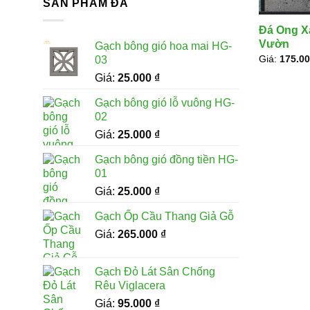
SẢN PHẨM ĐÁ
Gạch tổ o
Đá Ong X
Lưu ý: Bản
Vườn
Gạch bông gió hoa mai HG-
dày đá, ch
Giá:
175.0
03
Vua Đá Đ
Giá:
25.000
₫
Ưu đi
Gạch bông gió lỗ vuông HG-
02
Vẻ đẹp 
Giá:
25.000
₫
Màu xám tr
Gạch bông gió đồng tiền HG-
lỗ rỗ tự n
01
dưỡng.
Giá:
25.000
₫
Gạch Ốp Cầu Thang Giả Gỗ
Phù hợp
Giá:
265.000
₫
Đá ong xám
Với các hạ
Gạch Đỏ Lát Sân Chống
lâu dài.
Rêu Viglacera
Giá:
95.000
₫
Bề mặt 