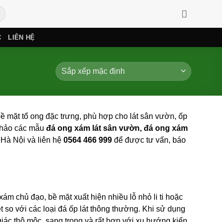
C
LIÊN HỆ
mặt tổ ong đặc trưng, phù hợp cho lát sân vườn, ốp
 khảo các mẫu
đá ong xám lát sân vườn, đá ong xám
 Hà Nội và liên hệ
0564 466 999
để được tư vấn, báo
 xám chủ đạo, bề mặt xuất hiện nhiều lỗ nhỏ li ti hoặc
 so với các loại đá ốp lát thông thường. Khi sử dụng
giác thô mộc, sang trọng và rất hợp với xu hướng kiến