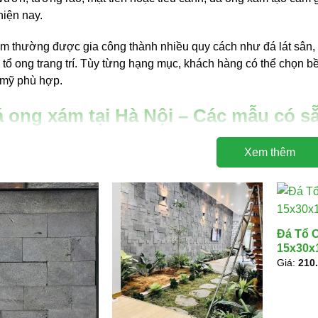
hiện nay.
m thường được gia công thành nhiều quy cách như đá lát sân, 
 tổ ong trang trí. Tùy từng hạng mục, khách hàng có thể chọn b
mỹ phù hợp.
á ong xám tại Hà Nội – Các mẫu có s
g xám tại Hà Nội
hiện phụ thuộc vào mẫu đá, quy cách, độ dày, 
Xem thêm
Vua Đá Đẹp
, khách hàng có thể tham khảo nhiều mẫu
đá ong 
15×30
và
gạch tổ ong xám 10×30
với mức giá cạnh tranh, phù 
goại thất tại Hà Nội.
ONG XÁM
ỨNG DỤNG PHÙ HỢP
Đá Tổ 
15x30x
m lát sân vườn
Lát sân, lối đi, sân biệt thự, sân nhà phố, kh
Giá:
210
m ốp tường 3D
Ốp tường sân vườn, tường rào, mặt tiền, vách
 xám 15x30x1.2cm
Ốp tường, ốp cột, trang trí ngoại thất, tiểu c