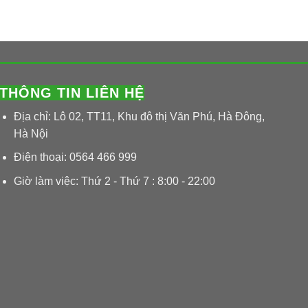
 hạn chế trơn trượt khi đi lại ngoài trời. Đây là lý
 vực quanh hồ nước hoặc sân biệt thự.
ân vườn Nhật, nhà phố xanh hoặc công trình nghỉ
THÔNG TIN LIÊN HỆ
g xanh, đá tạo chiều sâu và điểm nhấn rất tốt cho
Địa chỉ: Lô 02, TT11, Khu đô thị Văn Phú, Hà Đông,
Hà Nội
 Nội
Điện thoại: 0564 466 999
Giờ làm việc: Thứ 2 - Thứ 7 : 8:00 - 22:00
khu vực trước hiên, sân quán cà phê, nhà hàng sân
 và dễ kết hợp với cây xanh.
ên sinh động hơn. Sản phẩm thường dùng cho tường
 vực trang trí ngoài trời.