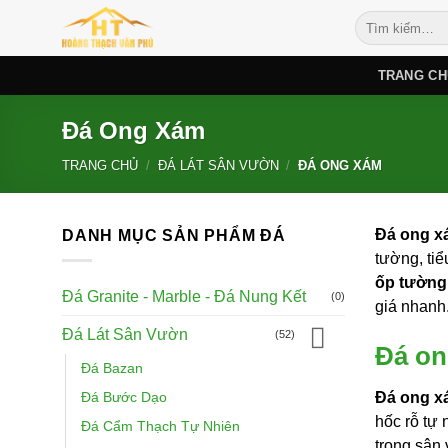
Bỏ
Tìm
qua
kiếm:
nội
TRANG CH
dung
Đá Ong Xám
TRANG CHỦ
/
ĐÁ LÁT SÂN VƯỜN
/
ĐÁ ONG XÁM
Đá ong x
DANH MỤC SẢN PHẨM ĐÁ
tường, tiể
ốp tường 
Đá Granite - Marble - Đá Nung Kết
(0)
giá nhanh
Đá Lát Sân Vườn
(52)
Đá on
Đá Bazan
Đá ong x
Đá Bước Dạo
hốc rỗ tự 
Đá Cẩm Thạch Tự Nhiên
trong sân 