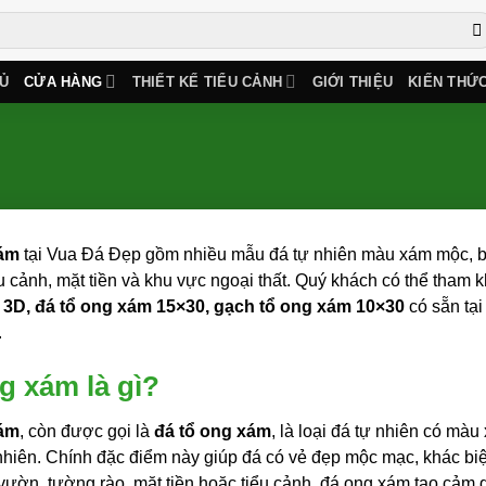
Ủ
CỬA HÀNG
THIẾT KẾ TIỂU CẢNH
GIỚI THIỆU
KIẾN THỨ
ám
tại Vua Đá Đẹp gồm nhiều mẫu đá tự nhiên màu xám mộc, bề 
u cảnh, mặt tiền và khu vực ngoại thất. Quý khách có thể tham
3D, đá tổ ong xám 15×30, gạch tổ ong xám 10×30
có sẵn tại
.
g xám là gì?
ám
, còn được gọi là
đá tổ ong xám
, là loại đá tự nhiên có màu
nhiên. Chính đặc điểm này giúp đá có vẻ đẹp mộc mạc, khác biệt
vườn, tường rào, mặt tiền hoặc tiểu cảnh, đá ong xám tạo cảm 