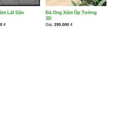
ng xám 10x30x1.2cm
Ốp mảng tường nhỏ, bồn cây, vách trang trí
ám Lát Sân
Đá Ong Xám Ốp Tường
g giá đá ong xám tại Hà Nội trên chỉ mang tính tham khảo. Giá t
3D
i phí vận chuyển và yêu cầu thi công từng công trình. Quý khác
00
₫
Giá:
295.000
₫
ẹp – 0564 466 999
để được tư vấn mẫu đá, tính khối lượng và 
ểm của đá ong xám trong thi công s
tự nhiên, mộc mạc nhưng sang trọng
ung tính giúp đá ong xám dễ phối với cây xanh, gỗ, kính, bê tôn
hiên tạo hiệu ứng thị giác độc đáo, phù hợp với cả công trình hi
 với khí hậu ngoài trời tại Hà Nội
 thường được dùng nhiều cho khu vực ngoại thất vì có độ bền t
ng mục như sân vườn, tường rào, lối đi, hồ cá koi hoặc bồn cây
có độ ma sát tốt