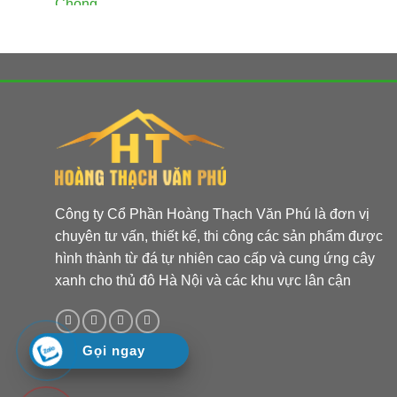
Với các mẫ
do nhiều 
Dễ ứng 
Đá tổ ong 
dưỡng. Khi
không gia
Ứng d
Công ty Cổ Phần Hoàng Thạch Văn Phú là đơn vị
chuyên tư vấn, thiết kế, thi công các sản phẩm được
Đá ong 
hình thành từ đá tự nhiên cao cấp và cung ứng cây
Mẫu đá ong
xanh cho thủ đô Hà Nội và các khu vực lân cận
vườn và r
Đá ong
Gọi ngay
Đá ong xá
rào, vách 