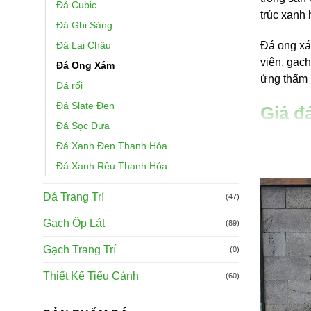
Đá Cubic
trúc xanh 
Đá Ghi Sáng
Đá Lai Châu
Đá ong xá
viên, gạch
Đá Ong Xám
ứng thẩm 
Đá rối
Đá Slate Đen
Giá đ
Đá Sọc Dưa
Giá đá on
Đá Xanh Đen Thanh Hóa
hàng. Tại
Đá Xanh Rêu Thanh Hóa
ong xám 
ốp tường n
Đá Trang Trí
(47)
Gạch Ốp Lát
(89)
MẪU ĐÁ 
Đá ong xá
Gạch Trang Trí
(0)
Đá ong xá
Thiết Kế Tiểu Cảnh
(60)
Đá tổ ong