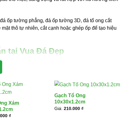
đá ốp tường phẳng, đá ốp tường 3D, đá tổ ong cắt
ề mặt thô tự nhiên, cắt cạnh hoặc ghép ốp để tạo hiệu
ẵn tại Vua Đá Đẹp
bề mặt gia công, số lượng đặt hàng và vị trí giao
xám lát sân vườn, đá ong xám ốp tường 3D, đá tổ
hợp cho công trình sân vườn, tiểu cảnh, mặt tiền và
Gạch Tổ Ong
GIÁ ĐÁ ONG XÁM THAM KHẢO
10x30x1.2cm
Ong Xám
Giá:
210.000
₫
1.2cm
u tiểu cảnh
175.000 đ/m²
.000
₫
 trang trí
295.000 đ/m²
ảnh
210.000 đ/m²