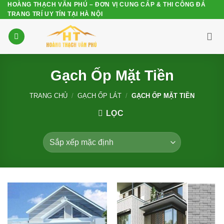
HOÀNG THẠCH VĂN PHÚ – ĐƠN VỊ CUNG CẤP & THI CÔNG ĐÁ
Bỏ
TRANG TRÍ UY TÍN TẠI HÀ NỘI
qua
nội
dung
Gạch Ốp Mặt Tiền
TRANG CHỦ
/
GẠCH ỐP LÁT
/
GẠCH ỐP MẶT TIỀN
LỌC