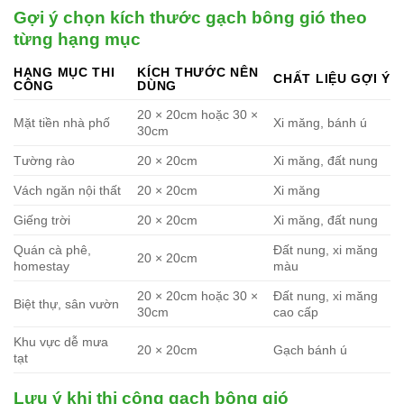
Gợi ý chọn kích thước gạch bông gió theo
từng hạng mục
HẠNG MỤC THI
KÍCH THƯỚC NÊN
CHẤT LIỆU GỢI Ý
CÔNG
DÙNG
20 × 20cm hoặc 30 ×
Mặt tiền nhà phố
Xi măng, bánh ú
30cm
Tường rào
20 × 20cm
Xi măng, đất nung
Vách ngăn nội thất
20 × 20cm
Xi măng
Giếng trời
20 × 20cm
Xi măng, đất nung
Quán cà phê,
Đất nung, xi măng
20 × 20cm
homestay
màu
20 × 20cm hoặc 30 ×
Đất nung, xi măng
Biệt thự, sân vườn
30cm
cao cấp
Khu vực dễ mưa
20 × 20cm
Gạch bánh ú
tạt
Lưu ý khi thi công gạch bông gió