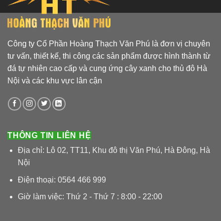
bazan,
marble
lát
sân
đẹp
nhất
hiện
Công ty Cổ Phần Hoàng Thạch Văn Phú là đơn vị chuyên
nay
tư vấn, thiết kế, thi công các sản phẩm được hình thành từ
đá tự nhiên cao cấp và cung ứng cây xanh cho thủ đô Hà
Nội và các khu vực lân cận
THÔNG TIN LIÊN HỆ
Địa chỉ: Lô 02, TT11, Khu đô thị Văn Phú, Hà Đông, Hà
Nội
Điện thoại: 0564 466 999
Giờ làm việc: Thứ 2 - Thứ 7 : 8:00 - 22:00