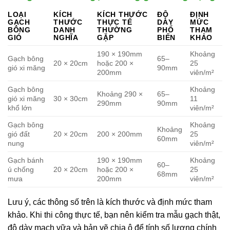
LOẠI
KÍCH
KÍCH THƯỚC
ĐỘ
ĐỊNH
GẠCH
THƯỚC
THỰC TẾ
DÀY
MỨC
BÔNG
DANH
THƯỜNG
PHỔ
THAM
GIÓ
NGHĨA
GẶP
BIẾN
KHẢO
190 × 190mm
Khoảng
Gạch bông
65–
20 × 20cm
hoặc 200 ×
25
gió xi măng
90mm
200mm
viên/m²
Gạch bông
Khoảng
Khoảng 290 ×
65–
gió xi măng
30 × 30cm
11
290mm
90mm
khổ lớn
viên/m²
Gạch bông
Khoảng
Khoảng
gió đất
20 × 20cm
200 × 200mm
25
60mm
nung
viên/m²
Gạch bánh
190 × 190mm
Khoảng
60–
ú chống
20 × 20cm
hoặc 200 ×
25
68mm
mưa
200mm
viên/m²
Lưu ý, các thông số trên là kích thước và định mức tham
khảo. Khi thi công thực tế, bạn nên kiểm tra mẫu gạch thật,
độ dày mạch vữa và bản vẽ chia ô để tính số lượng chính