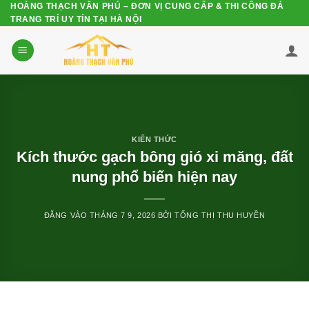
HOÀNG THẠCH VĂN PHÚ – ĐƠN VỊ CUNG CẤP & THI CÔNG ĐÁ
Bỏ
TRANG TRÍ UY TÍN TẠI HÀ NỘI
qua
nội
dung
KIẾN THỨC
Kích thước gạch bông gió xi măng, đất
nung phổ biến hiện nay
ĐĂNG VÀO
THÁNG 7 9, 2026
BỞI
TỐNG THỊ THU HUYỀN