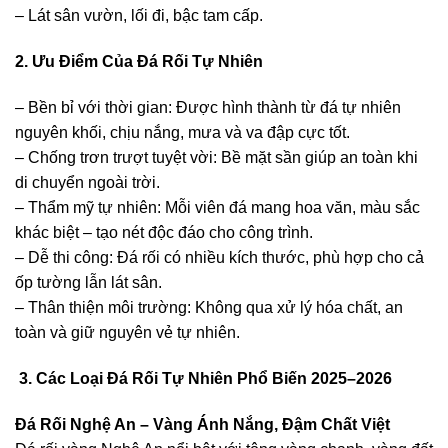
– Lát sân vườn, lối đi, bậc tam cấp.
2. Ưu Điểm Của Đá Rối Tự Nhiên
– Bền bỉ với thời gian: Được hình thành từ đá tự nhiên
nguyên khối, chịu nắng, mưa và va đập cực tốt.
– Chống trơn trượt tuyệt vời: Bề mặt sần giúp an toàn khi
di chuyển ngoài trời.
– Thẩm mỹ tự nhiên: Mỗi viên đá mang hoa văn, màu sắc
khác biệt – tạo nét độc đáo cho công trình.
– Dễ thi công: Đá rối có nhiều kích thước, phù hợp cho cả
ốp tường lẫn lát sân.
– Thân thiện môi trường: Không qua xử lý hóa chất, an
toàn và giữ nguyên vẻ tự nhiên.
3. Các Loại Đá Rối Tự Nhiên Phổ Biến 2025–2026
Đá Rối Nghệ An – Vàng Ánh Nắng, Đậm Chất Việt