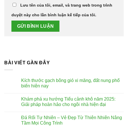
Lưu tên của tôi, email, và trang web trong trình
duyệt này cho lần bình luận kế tiếp của tôi.
BÀI VIẾT GẦN ĐÂY
Kích thước gạch bông gió xi măng, đất nung phổ
biến hiện nay
Không
có
Khám phá xu hướng Tiểu cảnh khô năm 2025:
bình
luận
Giải pháp hoàn hảo cho ngôi nhà hiện đại
ở
Kích
Không
thước
có
Đá Rối Tự Nhiên – Vẻ Đẹp Từ Thiên Nhiên Nâng
gạch
bình
bông
luận
Tầm Mọi Công Trình
gió
ở