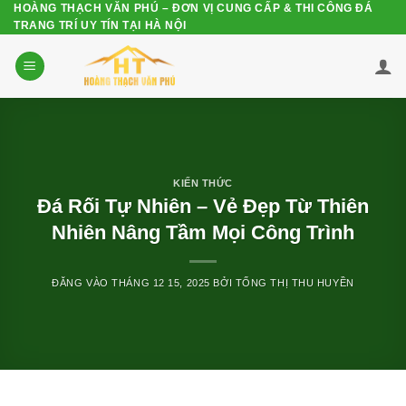
HOÀNG THẠCH VĂN PHÚ – ĐƠN VỊ CUNG CẤP & THI CÔNG ĐÁ
Bỏ
TRANG TRÍ UY TÍN TẠI HÀ NỘI
qua
nội
dung
KIẾN THỨC
Đá Rối Tự Nhiên – Vẻ Đẹp Từ Thiên
Nhiên Nâng Tầm Mọi Công Trình
ĐĂNG VÀO
THÁNG 12 15, 2025
BỞI
TỐNG THỊ THU HUYỀN