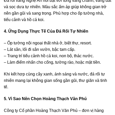
Đá rối vàng Nghệ An nổi bật với tông vàng chanh, vàng đất
và sọc dưa tự nhiên. Màu sắc ấm áp giúp không gian trở
nên gần gũi và sang trọng. Phù hợp cho ốp tường nhà,
tiểu cảnh và hồ cá koi.
4. Ứng Dụng Thực Tế Của Đá Rối Tự Nhiên
– Ốp tường nội ngoại thất nhà ở, biệt thự, resort.
– Lát sân, lối đi sân vườn, bậc tam cấp.
– Trang trí tiểu cảnh hồ cá koi, non bộ, thác nước.
– Làm điểm nhấn cho cổng, tường rào, hoặc mặt tiền.
Khi kết hợp cùng cây xanh, ánh sáng và nước, đá rối tự
nhiên mang lại không gian sống gần gũi, thư giãn và tinh
tế.
5. Vì Sao Nên Chọn Hoàng Thạch Văn Phú
Công ty Cổ phần Hoàng Thạch Văn Phú – đơn vị hàng