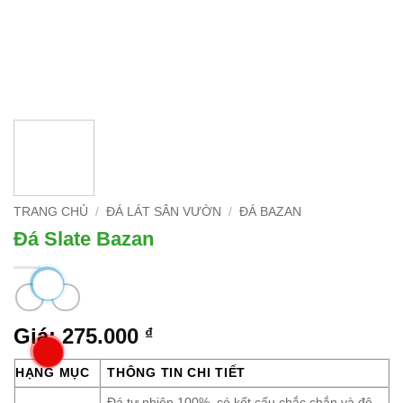
TRANG CHỦ
/
ĐÁ LÁT SÂN VƯỜN
/
ĐÁ BAZAN
Đá Slate Bazan
Giá:
275.000
₫
HẠNG MỤC
THÔNG TIN CHI TIẾT
Đá tự nhiên 100%, có kết cấu chắc chắn và độ