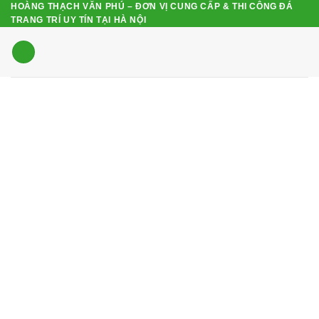
HOÀNG THẠCH VĂN PHÚ – ĐƠN VỊ CUNG CẤP & THI CÔNG ĐÁ
Bỏ
TRANG TRÍ UY TÍN TẠI HÀ NỘI
qua
nội
dung